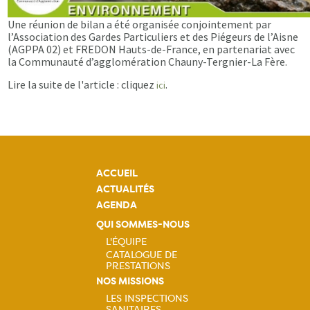
Une réunion de bilan a été organisée conjointement par
l’Association des Gardes Particuliers et des Piégeurs de l’Aisne
(AGPPA 02) et FREDON Hauts-de-France, en partenariat avec
la Communauté d’agglomération Chauny-Tergnier-La Fère.
Lire la suite de l'article : cliquez
.
ici
ACCUEIL
ACTUALITÉS
AGENDA
QUI SOMMES-NOUS
L'ÉQUIPE
CATALOGUE DE
Navigation
PRESTATIONS
NOS MISSIONS
principale
LES INSPECTIONS
SANITAIRES