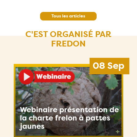
Tous les articles
C'EST ORGANISÉ PAR
FREDON
08 Sep
Webinaire présentation de
la charte frelon à pattes
jaunes
+