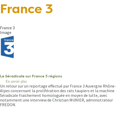
Fil
France 3
d'Ariane
France 3
Image
Le Séradicale sur France 3 régions
En savoir plus
sur
Un retour sur un reportage effectué par France 3 Auvergne Rhône-
Le
Séradicale
Alpes concernant la prolifération des rats taupiers et la machine
sur
Séradicale fraichement homologuée en moyen de lutte, avec
France
notamment une interview de Christian MUNIER, administrateur
3
FREDON.
régions