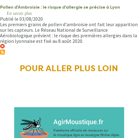
Pollen d'Ambroisie : le risque d'allergie se précise à Lyon
En savoir plus
sur
Publié le 03/08/2020
Pollen
d'Ambroisie
Les premiers grains de pollen d'ambroisie ont fait leur apparition
:
sur les capteurs. Le Réseau National de Surveillance
le
Aérobiologique prévient : le risque des premières allergies dans la
risque
région lyonnaise est fixé au 8 août 2020.
d'allergie
se
précise
à
Lyon
POUR ALLER PLUS LOIN