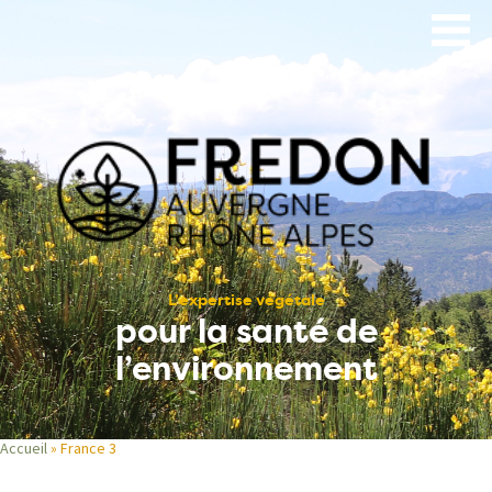
Aller
au
contenu
principal
L’expertise végétale
pour la santé de
l’environnement
Accueil
France 3