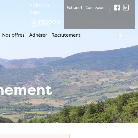
Visitez la
Extranet - Connexion
|
page
Nos offres
Adhérer
Recrutement
nnement