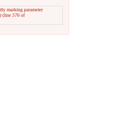
itly marking parameter
)
(line
576
of