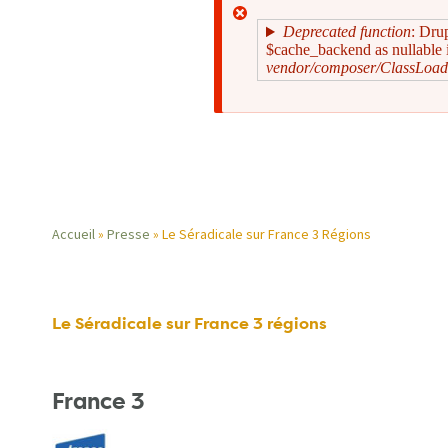
Deprecated function
: Dru
$cache_backend as nullable i
vendor/composer/ClassLoad
Message
d'erreur
Accueil
Presse
Le Séradicale sur France 3 Régions
Fil
d'Ariane
Le Séradicale sur France 3 régions
France 3