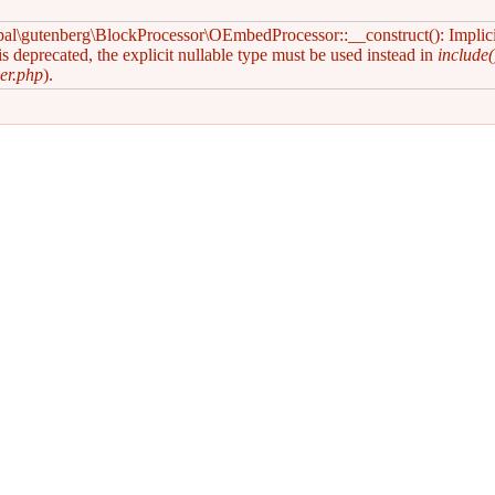
pal\gutenberg\BlockProcessor\OEmbedProcessor::__construct(): Implic
s deprecated, the explicit nullable type must be used instead in
include(
er.php
).