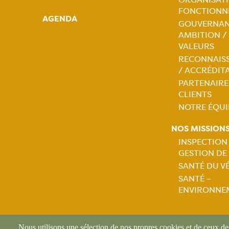
Naviga
FONCTIONN
AGENDA
GOUVERNAN
princip
AMBITION /
VALEURS
RECONNAIS
/ ACCRÉDIT
PARTENAIRE
CLIENTS
NOTRE ÉQUI
NOS MISSION
INSPECTION
GESTION DE
Naviga
SANTÉ DU V
SANTÉ –
princip
ENVIRONNE
Nous utilisons une sélection de nos propres cookies et de ceux de t