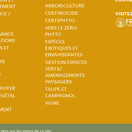
tion
ARBORICULTURE
EMENT
CERTIBIOCIDE
VISITE
CE /
ale
Navigation
CERTIPHYTO
VERS LE ZÉRO
principale
SANCE
PHYTO
ATIONS
ESPÈCES
S ET
EXOTIQUES ET
ENVAHISSANTES
PE
GESTION ESPACES
VERTS/
S
AMÉNAGEMENTS
PAYSAGERS
 FOYER
TAUPE ET
tion
ÉGÉTAL
CAMPAGNOL
VIGNE
ale
MENT
iers sur les pages de ce site