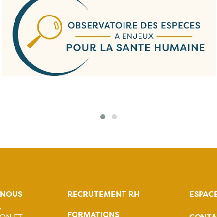
-NOUS
RECRUTEMENT RH
ESPAC
,
FORMATIONS
CONTA
ON ET