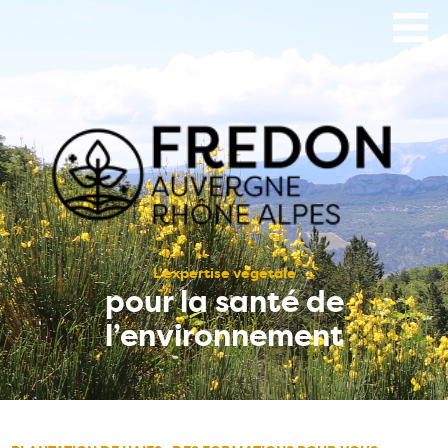
Aller
au
contenu
principal
L’expertise végétale
pour la santé de
l’environnement