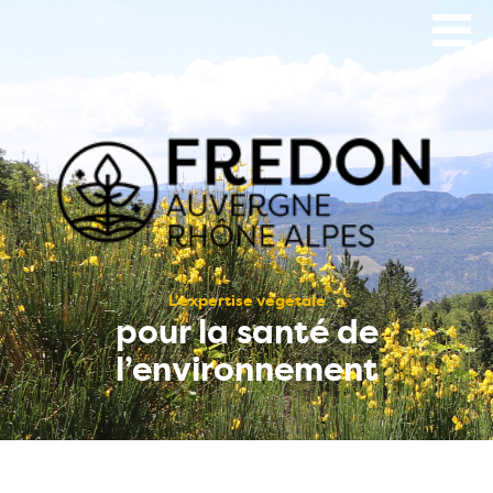
Aller
au
contenu
principal
L’expertise végétale
pour la santé de
l’environnement