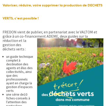
Valoriser, réduire, voire supprimer la production de DECHETS
VERTS, c’est possible !
FREDON vient de publier, en partenariat avec le VALTOM et
grâce à un co-financement ADEME, deux guides sur la
réduction et la
gestion des
déchets verts :
un guide technique
complet à
destination des
agents et élus des
collectivités, ainsi
que des
professionnels
ayant en charge la
gestion d’espaces
verts
une série de10
fiches-conseils à
l’attention des
particuliers