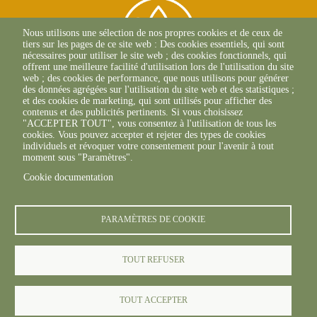
Nous utilisons une sélection de nos propres cookies et de ceux de
tiers sur les pages de ce site web : Des cookies essentiels, qui sont
nécessaires pour utiliser le site web ; des cookies fonctionnels, qui
offrent une meilleure facilité d'utilisation lors de l'utilisation du site
web ; des cookies de performance, que nous utilisons pour générer
des données agrégées sur l'utilisation du site web et des statistiques ;
et des cookies de marketing, qui sont utilisés pour afficher des
contenus et des publicités pertinents. Si vous choisissez
2 Allée Du Lazio
"ACCEPTER TOUT", vous consentez à l'utilisation de tous les
69800 SAINT-PRIEST
cookies. Vous pouvez accepter et rejeter des types de cookies
+33(0)4 37 43 40 70
individuels et révoquer votre consentement pour l'avenir à tout
moment sous "Paramètres".
Cookie documentation
footer6content
PARAMÈTRES DE COOKIE
TOUT REFUSER
© FREDON 2019 -
Mentions légales
TOUT ACCEPTER