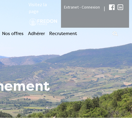
Visitez la
Extranet - Connexion
|
page
Nos offres
Adhérer
Recrutement
nnement