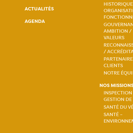
HISTORIQUE
ACTUALITÉS
ORGANISATI
Naviga
FONCTIONN
AGENDA
GOUVERNAN
princip
AMBITION /
VALEURS
RECONNAIS
/ ACCRÉDIT
PARTENAIRE
CLIENTS
NOTRE ÉQUI
NOS MISSION
INSPECTION
GESTION DE
Naviga
SANTÉ DU V
SANTÉ –
princip
ENVIRONNE