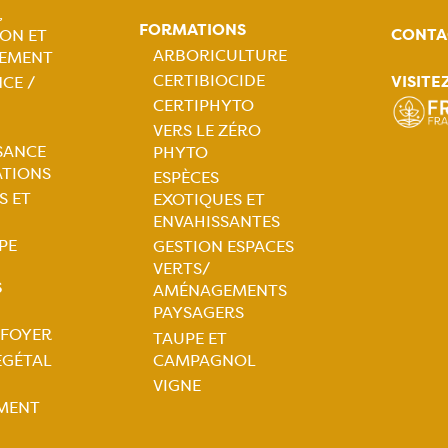
,
FORMATIONS
CONTA
ON ET
tion
ARBORICULTURE
EMENT
CERTIBIOCIDE
VISITE
CE /
ale
Navigation
CERTIPHYTO
VERS LE ZÉRO
principale
SANCE
PHYTO
ATIONS
ESPÈCES
S ET
EXOTIQUES ET
ENVAHISSANTES
PE
GESTION ESPACES
VERTS/
S
AMÉNAGEMENTS
PAYSAGERS
 FOYER
TAUPE ET
tion
ÉGÉTAL
CAMPAGNOL
VIGNE
ale
MENT