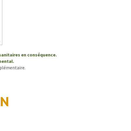
osanitaires en conséquence.
emental.
mplémentaire.
IN