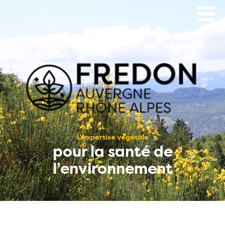
Aller
au
contenu
principal
L’expertise végétale
pour la santé de
l’environnement