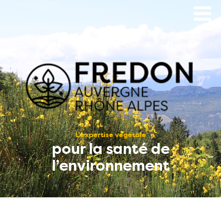
Aller
au
contenu
principal
L’expertise végétale
pour la santé de
l’environnement