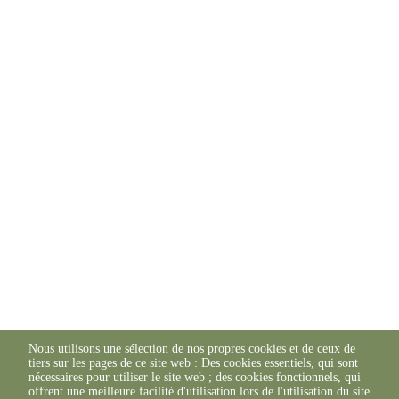
Nous utilisons une sélection de nos propres cookies et de ceux de
tiers sur les pages de ce site web : Des cookies essentiels, qui sont
nécessaires pour utiliser le site web ; des cookies fonctionnels, qui
offrent une meilleure facilité d'utilisation lors de l'utilisation du site