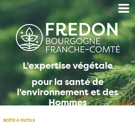
Aller
au
contenu
principal
L'expertise végétale
pour la santé de
l'environnement et des
Hommes
BOÎTE À OUTILS