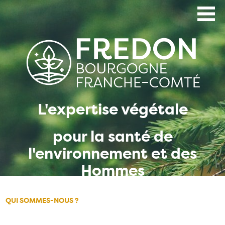
Aller
au
contenu
principal
L'expertise végétale
pour la santé de
l'environnement et des
Hommes
QUI SOMMES-NOUS ?