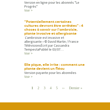
Version en ligne pour les abonnés "Le
Progrès"
Voir >
"Potentiellement certaines
cultures devront être arrêtées" : 4
choses à savoir sur l’ambroisie,
plante invasive et allergisante
L'ambroisie est invasive et
allergisante • © David Martin / France
TélévisionsÉcrit par Cassandra
TempestaPublié le 03/07…
Voir >
Elle pique, elle irrite : comment une
plante devient un fléau
Version payante pour les abonnées
Voir >
Pagination
Page
1
Page
2
Page
3
Page
4
Page
5
Page
››
Dernière
Dernier »
suivante
page