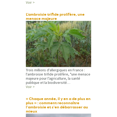
Voir >
L'ambroisie trifide prolifère, une
menace majeure
Trois millions d'allergiques en France :
l'ambroisie trifide prolifère, "une menace
majeure pour l’agriculture, la santé
publique et la biodiversité…
Voir >
« Chaque année, il y en a de plus en
plus » : comment reconnaître
l’ambroisie et s’en débarrasser au
mieux