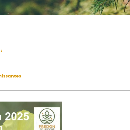
es
hissantes