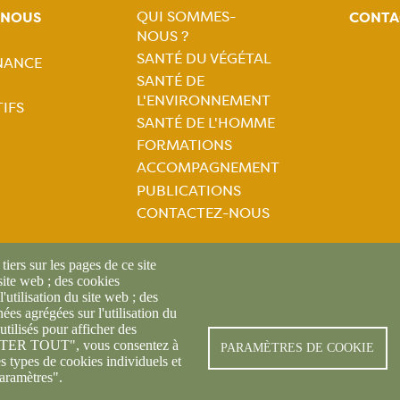
QUI SOMMES-
-NOUS
CONTA
NOUS ?
Navigation
SANTÉ DU VÉGÉTAL
NANCE
tion
SANTÉ DE
principale
L'ENVIRONNEMENT
IFS
ale
SANTÉ DE L'HOMME
FORMATIONS
ACCOMPAGNEMENT
PUBLICATIONS
CONTACTEZ-NOUS
iers sur les pages de ce site
 site web ; des cookies
l'utilisation du site web ; des
es agrégées sur l'utilisation du
utilisés pour afficher des
© FREDON 2019 -
Mentions l
CEPTER TOUT", vous consentez à
PARAMÈTRES DE COOKIE
es types de cookies individuels et
aramètres".