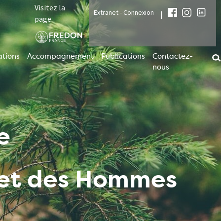
Visitez la
Extranet - Connexion
|
page
tions
Accompagnement
Publications
Contactez-
nous
e
t et des Hommes