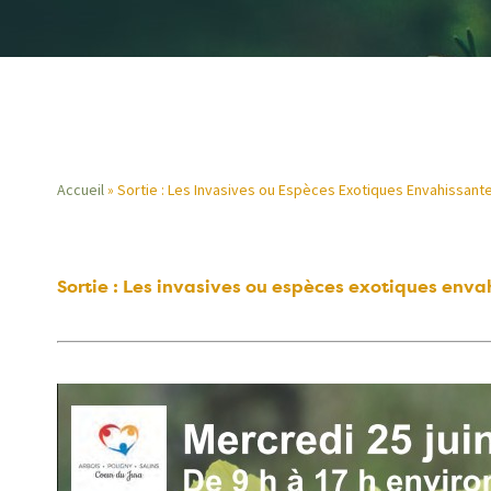
Accueil
Sortie : Les Invasives ou Espèces Exotiques Envahissant
Fil
d'Ariane
Sortie : Les invasives ou espèces exotiques enva