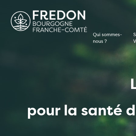
Aller
au
contenu
principal
Qui sommes-
S
nous ?
V
Navigati
principal
pour la santé 