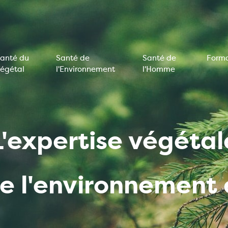
anté du
Santé de
Santé de
Forma
égétal
l'Environnement
l'Homme
on
e
L'expertise végétal
de l'environnemen