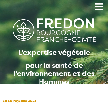
Aller
au
contenu
principal
L'expertise végétale
pour la santé de
l'environnement et des
Hommes
Salon Paysalia 2023