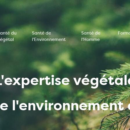
anté du
Santé de
Santé de
Forma
égétal
l'Environnement
l'Homme
on
e
L'expertise végétal
de l'environnemen