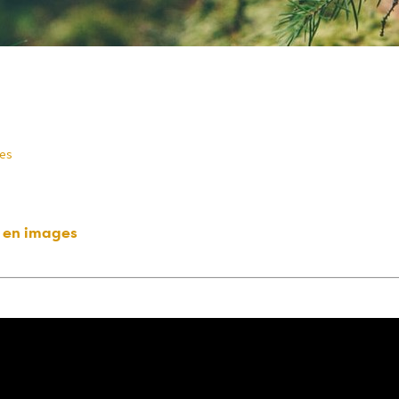
ges
r en images