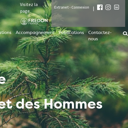
Visitez la
Extranet - Connexion
|
page
tions
Accompagnement
Publications
Contactez-
nous
e
t et des Hommes