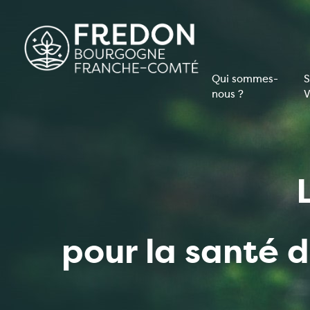
Aller
au
contenu
principal
Qui sommes-
S
nous ?
V
Navigati
principal
pour la santé 