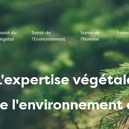
anté du
Santé de
Santé de
Forma
égétal
l'Environnement
l'Homme
on
e
L'expertise végétal
de l'environnemen