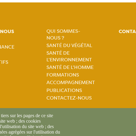
QUI SOMMES-
-NOUS
CONTA
NOUS ?
Navigation
SANTÉ DU VÉGÉTAL
NANCE
tion
SANTÉ DE
principale
L'ENVIRONNEMENT
IFS
ale
SANTÉ DE L'HOMME
FORMATIONS
ACCOMPAGNEMENT
PUBLICATIONS
CONTACTEZ-NOUS
iers sur les pages de ce site
 site web ; des cookies
l'utilisation du site web ; des
es agrégées sur l'utilisation du