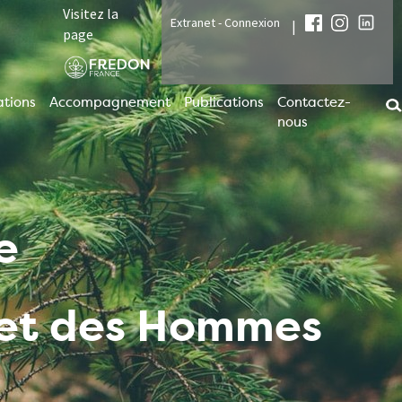
Visitez la
Extranet - Connexion
|
page
tions
Accompagnement
Publications
Contactez-
nous
e
t et des Hommes