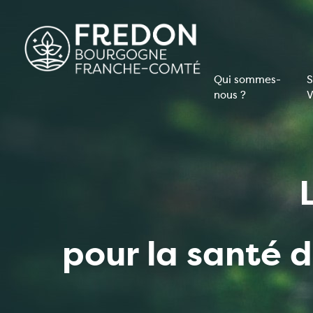
Aller
au
contenu
principal
Qui sommes-
S
nous ?
V
Navigati
principal
pour la santé 