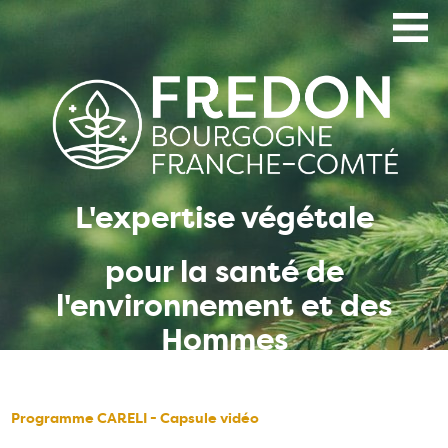
Aller
au
contenu
principal
L'expertise végétale
pour la santé de
l'environnement et des
Hommes
Programme CARELI - Capsule vidéo