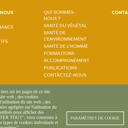
QUI SOMMES-
-NOUS
CONTA
NOUS ?
Navigation
SANTÉ DU VÉGÉTAL
NANCE
tion
SANTÉ DE
principale
L'ENVIRONNEMENT
IFS
ale
SANTÉ DE L'HOMME
FORMATIONS
ACCOMPAGNEMENT
PUBLICATIONS
CONTACTEZ-NOUS
iers sur les pages de ce site
 site web ; des cookies
l'utilisation du site web ; des
es agrégées sur l'utilisation du
utilisés pour afficher des
© FREDON 2019 -
Mentions l
CEPTER TOUT", vous consentez à
PARAMÈTRES DE COOKIE
es types de cookies individuels et
aramètres".