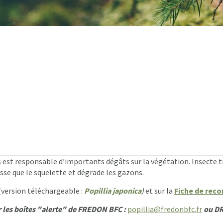
is est responsable d’importants dégâts sur la végétation. Insecte 
isse que le squelette et dégrade les gazons.
(version téléchargeable :
Popillia japonica
)
et sur la
Fiche de rec
r les boîtes "alerte" de FREDON BFC :
popillia@fredonbfc.fr
ou DR