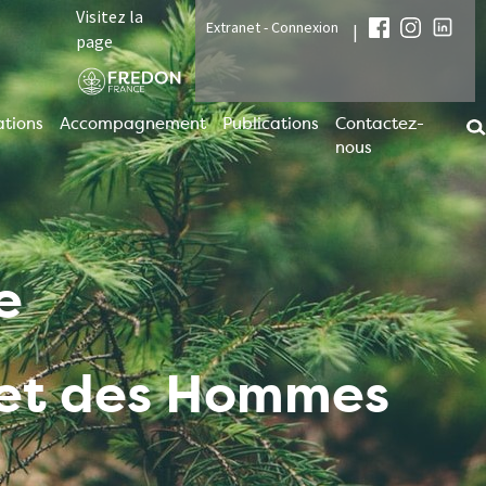
Visitez la
Extranet - Connexion
|
page
tions
Accompagnement
Publications
Contactez-
nous
e
t et des Hommes