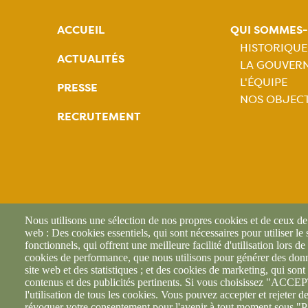
ACCUEIL
QUI SOMMES
HISTORIQUE
ACTUALITÉS
LA GOUVER
Naviga
L'ÉQUIPE
PRESSE
NOS OBJECT
princip
RECRUTEMENT
Nous utilisons une sélection de nos propres cookies et de ceux de t
web : Des cookies essentiels, qui sont nécessaires pour utiliser le
fonctionnels, qui offrent une meilleure facilité d'utilisation lors de 
cookies de performance, que nous utilisons pour générer des donné
site web et des statistiques ; et des cookies de marketing, qui sont 
contenus et des publicités pertinents. Si vous choisissez "AC
l'utilisation de tous les cookies. Vous pouvez accepter et rejeter d
révoquer votre consentement pour l'avenir à tout moment sous "P