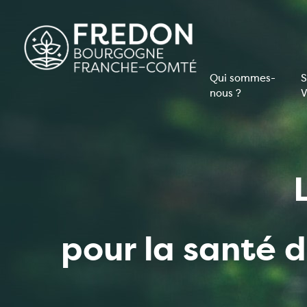
Aller
au
contenu
principal
Qui sommes-
S
nous ?
V
Navigati
principal
pour la santé 