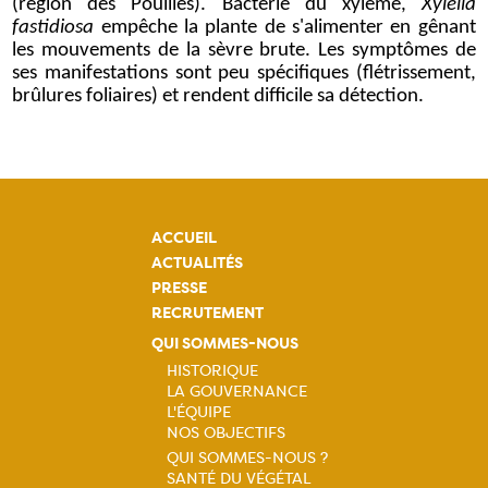
(région des Pouilles). Bactérie du xylème,
Xylella
fastidiosa
empêche la plante de s'alimenter en gênant
les mouvements de la sèvre brute. Les symptômes de
ses manifestations sont peu spécifiques (flétrissement,
brûlures foliaires) et rendent difficile sa détection.
ACCUEIL
ACTUALITÉS
PRESSE
RECRUTEMENT
QUI SOMMES-NOUS
HISTORIQUE
LA GOUVERNANCE
Navigation
L'ÉQUIPE
NOS OBJECTIFS
principale
QUI SOMMES-NOUS ?
SANTÉ DU VÉGÉTAL