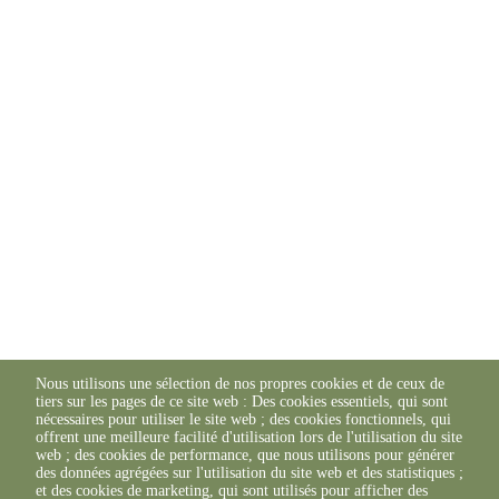
Nous utilisons une sélection de nos propres cookies et de ceux de
tiers sur les pages de ce site web : Des cookies essentiels, qui sont
nécessaires pour utiliser le site web ; des cookies fonctionnels, qui
offrent une meilleure facilité d'utilisation lors de l'utilisation du site
web ; des cookies de performance, que nous utilisons pour générer
des données agrégées sur l'utilisation du site web et des statistiques ;
et des cookies de marketing, qui sont utilisés pour afficher des