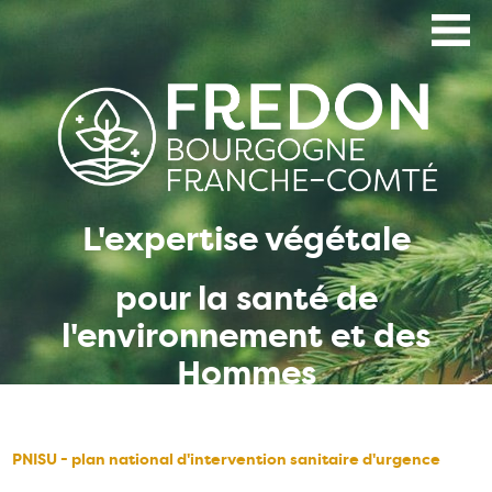
Aller
au
contenu
principal
L'expertise végétale
pour la santé de
l'environnement et des
Hommes
PNISU - plan national d'intervention sanitaire d'urgence