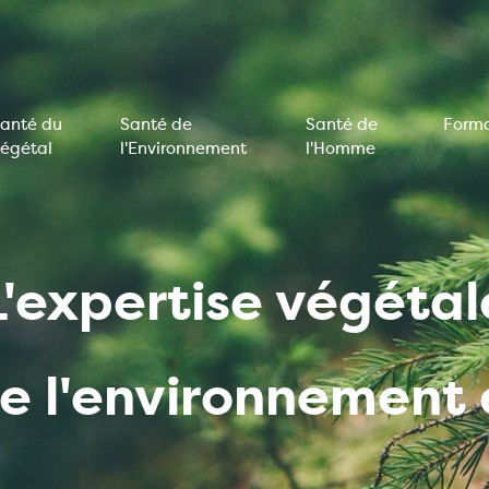
anté du
Santé de
Santé de
Forma
égétal
l'Environnement
l'Homme
on
e
L'expertise végétal
de l'environnemen