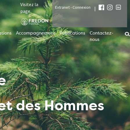
Visitez la
Extranet - Connexion
|
page
tions
Accompagnement
Publications
Contactez-
nous
e
t et des Hommes