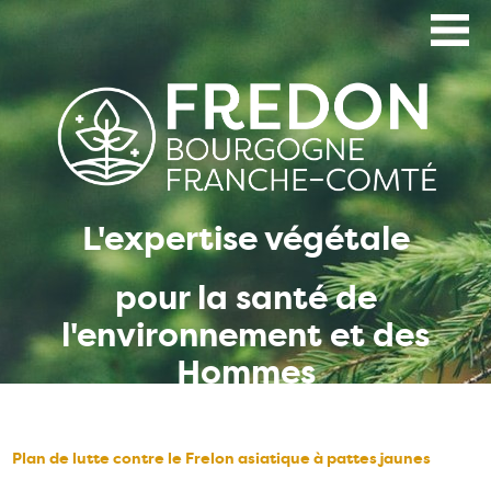
Aller
au
contenu
principal
L'expertise végétale
pour la santé de
l'environnement et des
Hommes
Plan de lutte contre le Frelon asiatique à pattes jaunes