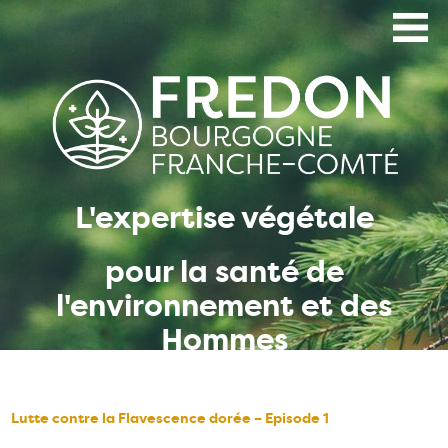
Aller
au
contenu
principal
L'expertise végétale
pour la santé de
l'environnement et des
Hommes
Lutte contre la Flavescence dorée – Episode 1