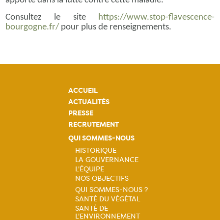
apporté dans la lutte contre cette maladie.
Consultez le site
https://www.stop-flavescence-
bourgogne.fr/
pour plus de renseignements.
ACCUEIL
ACTUALITÉS
PRESSE
RECRUTEMENT
QUI SOMMES-NOUS
HISTORIQUE
LA GOUVERNANCE
Navigation
L'ÉQUIPE
NOS OBJECTIFS
principale
QUI SOMMES-NOUS ?
SANTÉ DU VÉGÉTAL
Navigation
SANTÉ DE
L'ENVIRONNEMENT