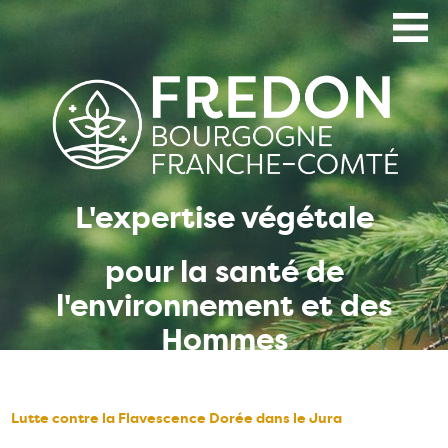
Aller
au
contenu
principal
L'expertise végétale
pour la santé de
l'environnement et des
Hommes
Lutte contre la Flavescence Dorée dans le Jura