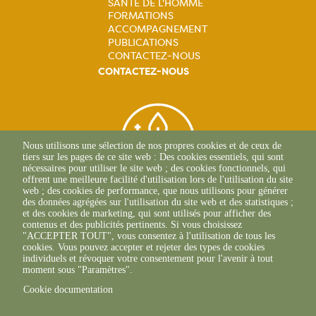
principale
SANTÉ DE L'HOMME
FORMATIONS
ACCOMPAGNEMENT
PUBLICATIONS
CONTACTEZ-NOUS
CONTACTEZ-NOUS
Nous utilisons une sélection de nos propres cookies et de ceux de
tiers sur les pages de ce site web : Des cookies essentiels, qui sont
nécessaires pour utiliser le site web ; des cookies fonctionnels, qui
offrent une meilleure facilité d'utilisation lors de l'utilisation du site
web ; des cookies de performance, que nous utilisons pour générer
des données agrégées sur l'utilisation du site web et des statistiques ;
et des cookies de marketing, qui sont utilisés pour afficher des
contenus et des publicités pertinents. Si vous choisissez
BEAUNE
"ACCEPTER TOUT", vous consentez à l'utilisation de tous les
03 80 25 95 45
cookies. Vous pouvez accepter et rejeter des types de cookies
ECOLE-VALENTIN
individuels et révoquer votre consentement pour l'avenir à tout
03 81 47 79 20
moment sous "Paramètres".
Cookie documentation