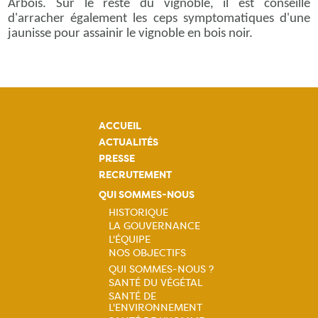
Arbois. Sur le reste du vignoble, il est conseillé
d'arracher également les ceps symptomatiques d'une
jaunisse pour assainir le vignoble en bois noir.
ACCUEIL
ACTUALITÉS
PRESSE
RECRUTEMENT
QUI SOMMES-NOUS
HISTORIQUE
LA GOUVERNANCE
Navigation
L'ÉQUIPE
NOS OBJECTIFS
principale
QUI SOMMES-NOUS ?
SANTÉ DU VÉGÉTAL
Navigation
SANTÉ DE
L'ENVIRONNEMENT