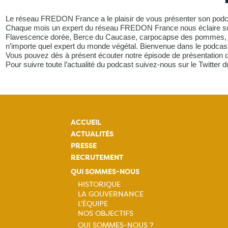
Le réseau FREDON France a le plaisir de vous présenter son podcast
Chaque mois un expert du réseau FREDON France nous éclaire sur u
Flavescence dorée, Berce du Caucase, carpocapse des pommes, auta
n’importe quel expert du monde végétal. Bienvenue dans le podcast q
Vous pouvez dès à présent écouter notre épisode de présentation d
Pour suivre toute l’actualité du podcast suivez-nous sur le Twitter d
ACCUEIL
ACTUALITÉS
PRESSE
RECRUTEMENT
QUI SOMMES-NOUS
HISTORIQUE
LA GOUVERNANCE
Navigation
L'ÉQUIPE
NOS OBJECTIFS
principale
QUI SOMMES-NOUS ?