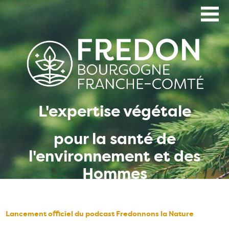
Aller
au
contenu
principal
L'expertise végétale
pour la santé de
l'environnement et des
Hommes
Lancement officiel du podcast Fredonnons la Nature