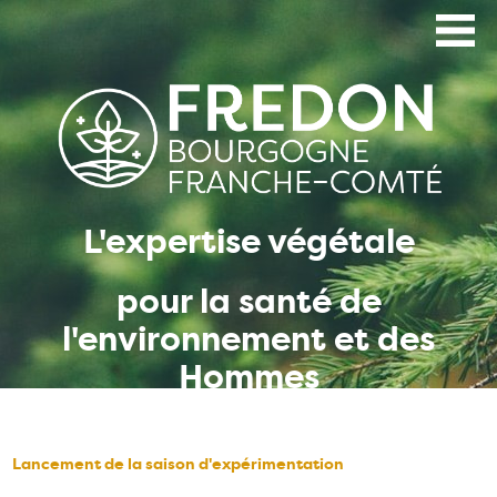
Aller
au
contenu
principal
L'expertise végétale
pour la santé de
l'environnement et des
Hommes
Lancement de la saison d'expérimentation