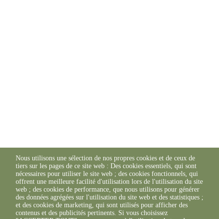
Nous utilisons une sélection de nos propres cookies et de ceux de
tiers sur les pages de ce site web : Des cookies essentiels, qui sont
nécessaires pour utiliser le site web ; des cookies fonctionnels, qui
offrent une meilleure facilité d'utilisation lors de l'utilisation du site
web ; des cookies de performance, que nous utilisons pour générer
des données agrégées sur l'utilisation du site web et des statistiques ;
et des cookies de marketing, qui sont utilisés pour afficher des
contenus et des publicités pertinents. Si vous choisissez