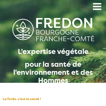
Aller
au
contenu
principal
L'expertise végétale
pour la santé de
l'environnement et des
Hommes
La forêt, c'est la santé !