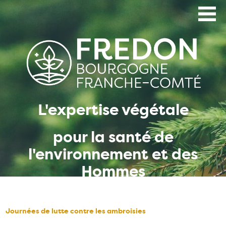
Aller
au
contenu
principal
L'expertise végétale
pour la santé de
l'environnement et des
Hommes
Journées de lutte contre les ambroisies