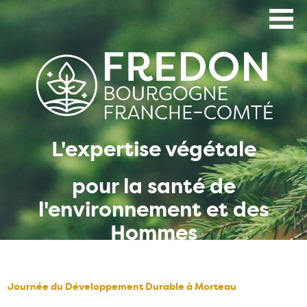
Aller
au
contenu
principal
L'expertise végétale
pour la santé de
l'environnement et des
Hommes
Journée du Développement Durable à Morteau