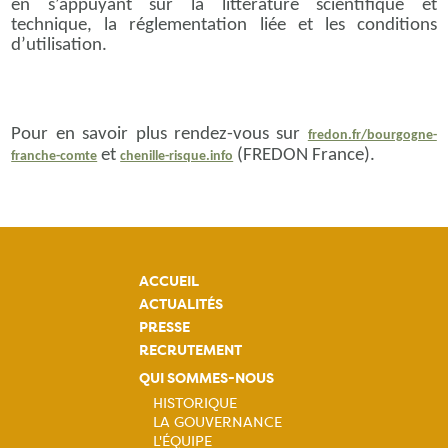
en s’appuyant sur la littérature scientifique et
technique, la réglementation liée et les conditions
d’utilisation.
Pour en savoir plus rendez-vous sur
fredon.fr/bourgogne-
et
(FREDON France).
franche-comte
chenille-risque.info
ACCUEIL
ACTUALITÉS
PRESSE
RECRUTEMENT
QUI SOMMES-NOUS
HISTORIQUE
LA GOUVERNANCE
Navigation
L'ÉQUIPE