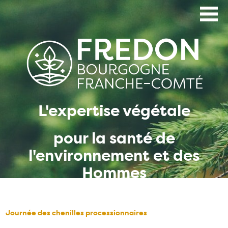
Aller
au
contenu
principal
L'expertise végétale
pour la santé de
l'environnement et des
Hommes
Journée des chenilles processionnaires