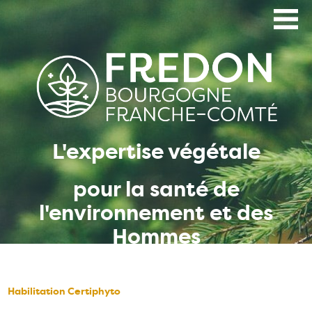
Aller
au
contenu
principal
L'expertise végétale
pour la santé de
l'environnement et des
Hommes
Habilitation Certiphyto