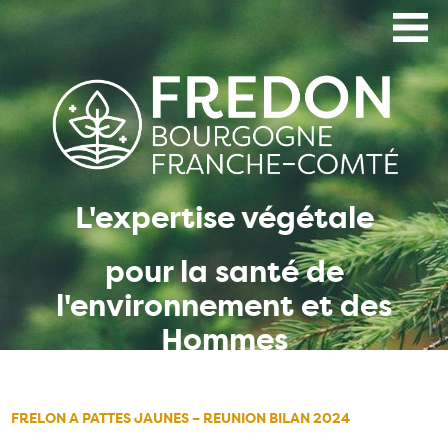
Aller
au
contenu
principal
L'expertise végétale
pour la santé de
l'environnement et des
Hommes
FRELON A PATTES JAUNES – REUNION BILAN 2024