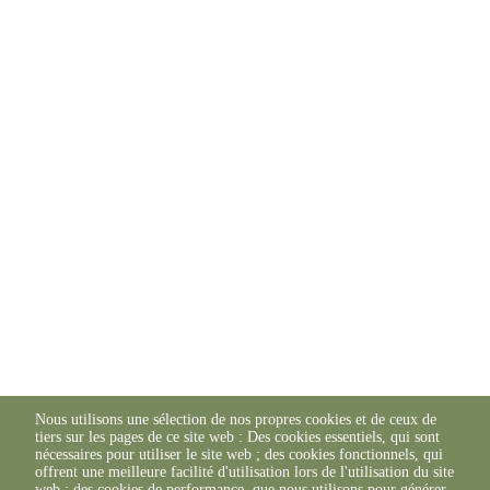
Nous utilisons une sélection de nos propres cookies et de ceux de
tiers sur les pages de ce site web : Des cookies essentiels, qui sont
nécessaires pour utiliser le site web ; des cookies fonctionnels, qui
offrent une meilleure facilité d'utilisation lors de l'utilisation du site
web ; des cookies de performance, que nous utilisons pour générer