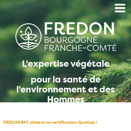
Aller
au
contenu
principal
L'expertise végétale
pour la santé de
l'environnement et des
Hommes
FREDON BFC obtient sa certification Qualiopi !