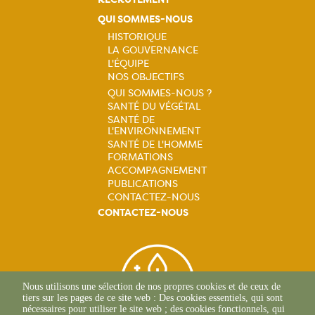
QUI SOMMES-NOUS
HISTORIQUE
LA GOUVERNANCE
Navigation
L'ÉQUIPE
NOS OBJECTIFS
principale
QUI SOMMES-NOUS ?
SANTÉ DU VÉGÉTAL
Navigation
SANTÉ DE
L'ENVIRONNEMENT
principale
SANTÉ DE L'HOMME
FORMATIONS
ACCOMPAGNEMENT
PUBLICATIONS
CONTACTEZ-NOUS
CONTACTEZ-NOUS
Nous utilisons une sélection de nos propres cookies et de ceux de
tiers sur les pages de ce site web : Des cookies essentiels, qui sont
nécessaires pour utiliser le site web ; des cookies fonctionnels, qui