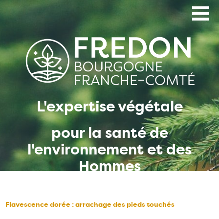
Aller
au
contenu
principal
L'expertise végétale
pour la santé de
l'environnement et des
Hommes
Flavescence dorée : arrachage des pieds touchés