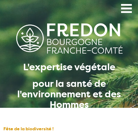
Aller
au
contenu
principal
L'expertise végétale
pour la santé de
l'environnement et des
Hommes
Fête de la biodiversité !