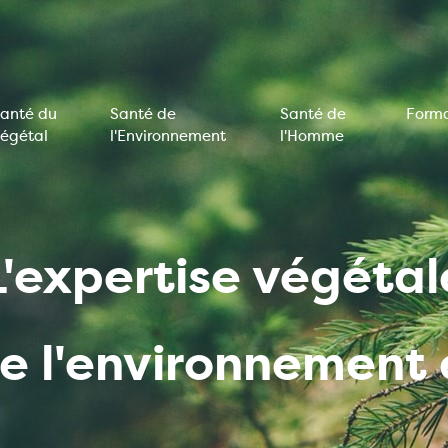
anté du
Santé de
Santé de
Forma
égétal
l'Environnement
l'Homme
on
e
L'expertise végétal
de l'environnemen