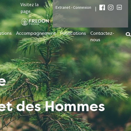
Visitez la
Extranet - Connexion
|
page
tions
Accompagnement
Publications
Contactez-
nous
e
t et des Hommes