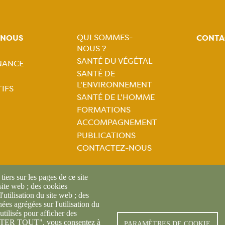
QUI SOMMES-
-NOUS
CONTA
NOUS ?
Navigation
SANTÉ DU VÉGÉTAL
NANCE
tion
SANTÉ DE
principale
L'ENVIRONNEMENT
IFS
ale
SANTÉ DE L'HOMME
FORMATIONS
ACCOMPAGNEMENT
PUBLICATIONS
CONTACTEZ-NOUS
iers sur les pages de ce site
 site web ; des cookies
l'utilisation du site web ; des
es agrégées sur l'utilisation du
utilisés pour afficher des
© FREDON 2019 -
Mentions l
CEPTER TOUT", vous consentez à
PARAMÈTRES DE COOKIE