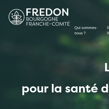
Aller
au
contenu
principal
Qui sommes-
S
nous ?
V
Navigati
principal
pour la santé 