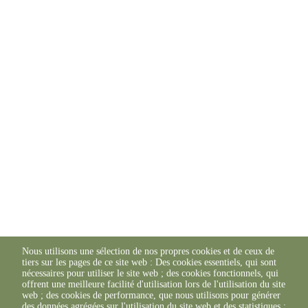
Nous utilisons une sélection de nos propres cookies et de ceux de
tiers sur les pages de ce site web : Des cookies essentiels, qui sont
nécessaires pour utiliser le site web ; des cookies fonctionnels, qui
offrent une meilleure facilité d'utilisation lors de l'utilisation du site
web ; des cookies de performance, que nous utilisons pour générer
des données agrégées sur l'utilisation du site web et des statistiques ;