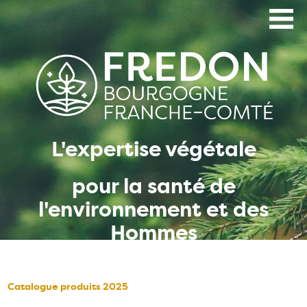
Aller
au
contenu
principal
L'expertise végétale
pour la santé de
l'environnement et des
Hommes
Catalogue produits 2025