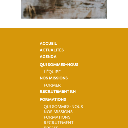
ACCUEIL
ACTUALITÉS
AGENDA
QUI SOMMES-NOUS
L'ÉQUIPE
NOS MISSIONS
Navigation
FORMER
principale
RECRUTEMENT RH
Navigation
FORMATIONS
principale
QUI SOMMES-NOUS
NOS MISSIONS
Navigation
FORMATIONS
RECRUTEMENT
PRESSE