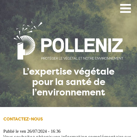
Aller
au
contenu
principal
L’expertise végétale
pour la santé de
l’environnement
CONTACTEZ-NOUS
Publié le ven 26/07/2024 - 16:36
Vous souhaitez obtenir une information complémentaire sur