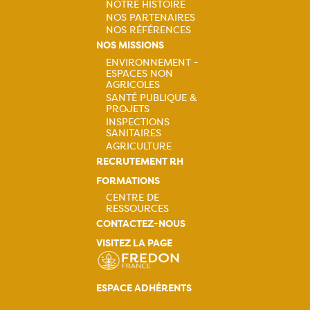
NOTRE HISTOIRE
NOS PARTENAIRES
Navigation
NOS RÉFÉRENCES
NOS MISSIONS
principale
ENVIRONNEMENT -
ESPACES NON
Navigation
AGRICOLES
SANTÉ PUBLIQUE &
principale
PROJETS
INSPECTIONS
SANITAIRES
AGRICULTURE
RECRUTEMENT RH
FORMATIONS
CENTRE DE
RESSOURCES
Navigation
CONTACTEZ-NOUS
VISITEZ LA PAGE
principale
ESPACE ADHÉRENTS