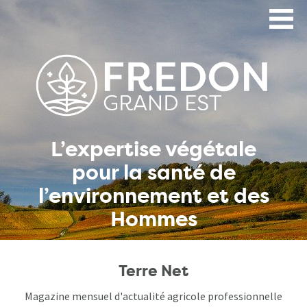
Aller
au
contenu
principal
L’expertise végétale
pour la santé de
l’environnement et des
Hommes
Terre Net
Magazine mensuel d'actualité agricole professionnelle