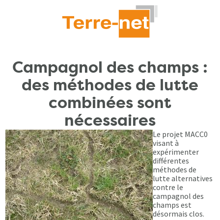
Campagnol des champs :
des méthodes de lutte
combinées sont
nécessaires
Le projet MACC0
visant à
expérimenter
différentes
méthodes de
lutte alternatives
contre le
campagnol des
champs est
désormais clos.