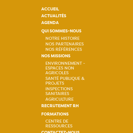
ACCUEIL
ACTUALITÉS
AGENDA
QUI SOMMES-NOUS
NOTRE HISTOIRE
NOS PARTENAIRES
Navigation
NOS RÉFÉRENCES
NOS MISSIONS
principale
ENVIRONNEMENT -
ESPACES NON
Navigation
AGRICOLES
SANTÉ PUBLIQUE &
principale
PROJETS
INSPECTIONS
SANITAIRES
AGRICULTURE
RECRUTEMENT RH
FORMATIONS
CENTRE DE
RESSOURCES
CONTACTEZ-NOUS