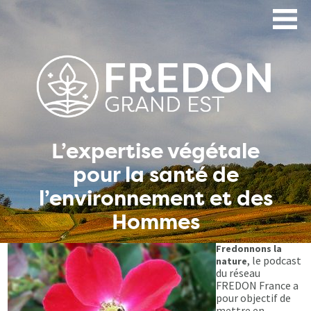
Aller
au
contenu
principal
L’expertise végétale
pour la santé de
l’environnement et des
Hommes
Fredonnons la
, le podcast
nature
du réseau
FREDON France a
pour objectif de
mettre en