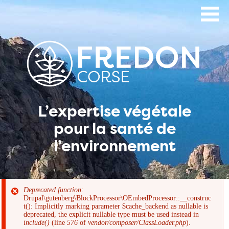
Aller
au
contenu
principal
L’expertise végétale
pour la santé de
l’environnement
Deprecated function
:
Drupal\gutenberg\BlockProcessor\OEmbedProcessor::__construc
Message
t(): Implicitly marking parameter $cache_backend as nullable is
deprecated, the explicit nullable type must be used instead in
include()
(line
576
of
vendor/composer/ClassLoader.php
).