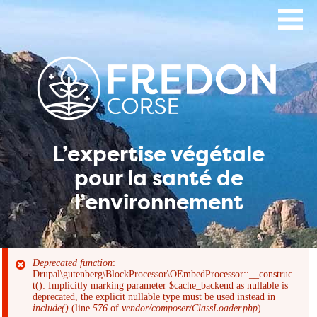
Aller
au
contenu
principal
L’expertise végétale
pour la santé de
l’environnement
Deprecated function
:
Drupal\gutenberg\BlockProcessor\OEmbedProcessor::__construc
Message
t(): Implicitly marking parameter $cache_backend as nullable is
deprecated, the explicit nullable type must be used instead in
include()
(line
576
of
vendor/composer/ClassLoader.php
).