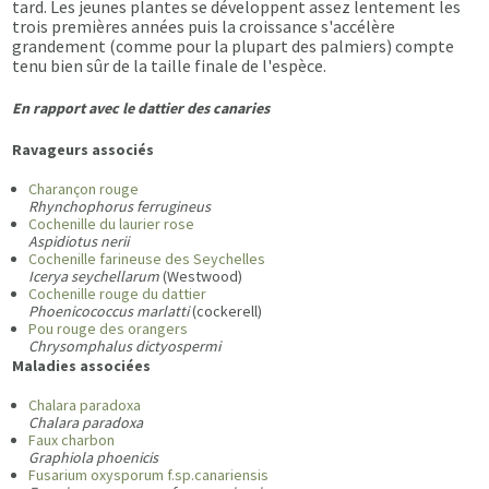
tard. Les jeunes plantes se développent assez lentement les
trois premières années puis la croissance s'accélère
grandement (comme pour la plupart des palmiers) compte
tenu bien sûr de la taille finale de l'espèce.
En rapport avec le dattier des canaries
Ravageurs associés
Charançon rouge
Rhynchophorus ferrugineus
Cochenille du laurier rose
Aspidiotus nerii
Cochenille farineuse des Seychelles
Icerya seychellarum
(Westwood)
Cochenille rouge du dattier
Phoenicococcus marlatti
(cockerell)
Pou rouge des orangers
Chrysomphalus dictyospermi
Maladies associées
Chalara paradoxa
Chalara paradoxa
Faux charbon
Graphiola phoenicis
Fusarium oxysporum f.sp.canariensis