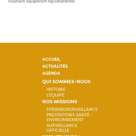
Fusarium oxysporum f.sp.canariensis
ACCUEIL
ACTUALITÉS
AGENDA
QUI SOMMES-NOUS
HISTOIRE
L'ÉQUIPE
Navigation
NOS MISSIONS
EPIDEMIOSURVEILLANCE
principale
PRESTATIONS SANTÉ -
Navigation
ENVIRONNEMENT
SURVEILLANCE
principale
OFFICIELLE