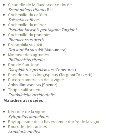
Cicadelle de la flavescence dorée
Scaphoideus titanus
Ball
Cochenille du caféier
Saissetia coffeae
Cochenille du mûrier
Pseudaulacaspis pentagona Targioni
Cochenille du pommier
Phenacoccus aceris
Drosophila suzukii
Drosophila suzukii
(Matsumara)
Mineuse des agrumes
Phillocnistis citrella
Pou de San José
Diaspidiotus perniciosus
(Comstock)
Pseudococcus longispinus (Targioni-Tozzetti)
Puceron americain de la vigne
Aphis illinoisensis (Shimer)
Thrips californien
Frankliniella occidentalis
Maladies associées
Nécrose de la vigne
Xylophilus ampelinus
Phytoplasme de la flavescence dorée de la vigne
Pourridé des racines
Armillaria mellea