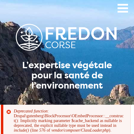
Aller
au
contenu
principal
L’expertise végétale
pour la santé de
l’environnement
Deprecated function
:
Drupal\gutenberg\BlockProcessor\OEmbedProcessor::__construc
Message
t(): Implicitly marking parameter $cache_backend as nullable is
deprecated, the explicit nullable type must be used instead in
include()
(line
576
of
vendor/composer/ClassLoader.php
).