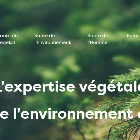
anté du
Santé de
Santé de
Forma
égétal
l'Environnement
l'Homme
on
e
L'expertise végétal
de l'environnemen