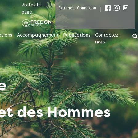
Visitez la
Extranet - Connexion
|
page
tions
Accompagnement
Publications
Contactez-
nous
e
t et des Hommes