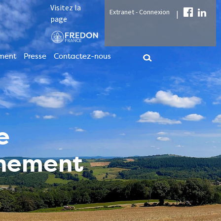
Visitez la
Extranet - Connexion
|
page
ment
Presse
Contactez-nous
e
nnement