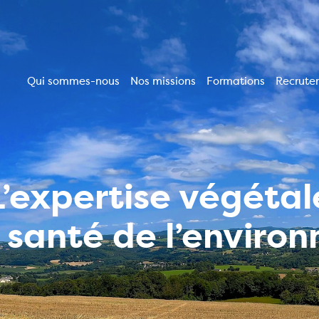
Qui sommes-nous
Nos missions
Formations
Recrute
Navigation
principale
L’expertise végétal
a santé de l’enviro