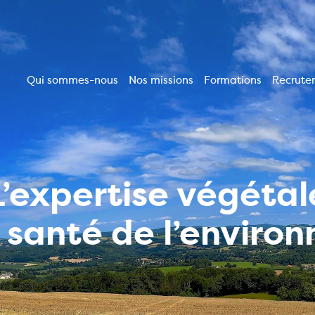
Qui sommes-nous
Nos missions
Formations
Recrute
Navigation
principale
L’expertise végétal
a santé de l’enviro