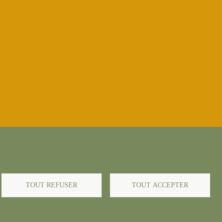
données
-
Politique cookies
-
Politique candidats
-
TOUT REFUSER
TOUT ACCEPTER