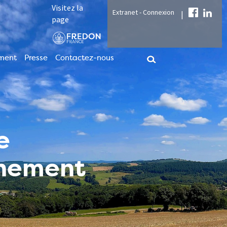
Visitez la
Extranet - Connexion
|
page
ment
Presse
Contactez-nous
e
nnement