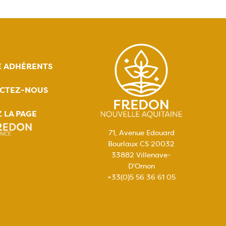
E ADHÉRENTS
CTEZ-NOUS
Z LA PAGE
71, Avenue Edouard
Bourlaux CS 20032
33882 Villenave-
D'Ornon
+33(0)5 56 36 61 05