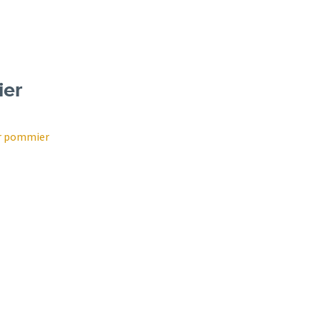
ier
ur pommier