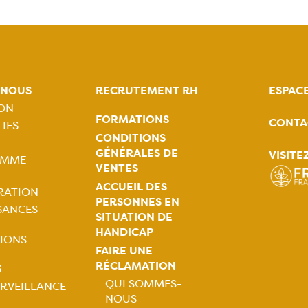
-NOUS
RECRUTEMENT RH
ESPAC
ION
FORMATIONS
CONTA
IFS
tion
CONDITIONS
GÉNÉRALES DE
VISITE
AMME
ale
VENTES
ACCUEIL DES
RATION
PERSONNES EN
SANCES
SITUATION DE
HANDICAP
IONS
FAIRE UNE
RÉCLAMATION
S
QUI SOMMES-
RVEILLANCE
NOUS