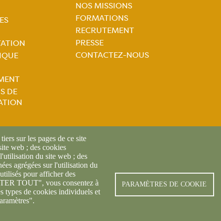
Navigation
tion
NOS MISSIONS
FORMATIONS
ES
principale
ale
RECRUTEMENT
PRESSE
TATION
CONTACTEZ-NOUS
IQUE
MENT
S DE
ATION
iers sur les pages de ce site
 site web ; des cookies
l'utilisation du site web ; des
es agrégées sur l'utilisation du
utilisés pour afficher des
CEPTER TOUT", vous consentez à
REDON 2019 -
Mentions légales
-
Politique de confidentialité des 
PARAMÈTRES DE COOKIE
es types de cookies individuels et
aramètres".