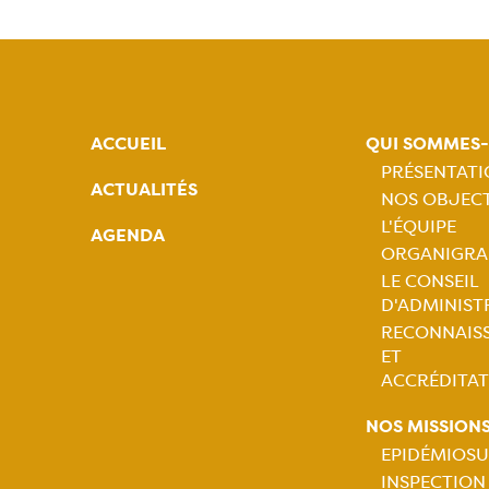
ACCUEIL
QUI SOMMES
PRÉSENTAT
ACTUALITÉS
NOS OBJECT
Naviga
L'ÉQUIPE
AGENDA
ORGANIGR
princip
LE CONSEIL
D'ADMINIST
RECONNAIS
ET
ACCRÉDITAT
NOS MISSION
EPIDÉMIOSU
INSPECTION