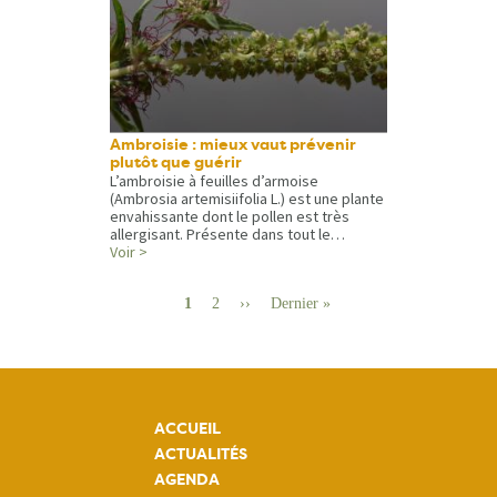
Ambroisie : mieux vaut prévenir
plutôt que guérir
L’ambroisie à feuilles d’armoise
(Ambrosia artemisiifolia L.) est une plante
envahissante dont le pollen est très
allergisant. Présente dans tout le…
Voir >
Pagination
Page
1
Page
2
Page
››
Dernière
Dernier »
suivante
page
ACCUEIL
ACTUALITÉS
AGENDA