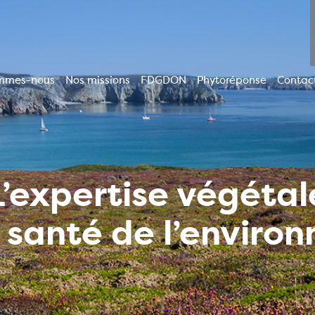
mmes-nous
Nos missions
FDGDON
Phytoréponse
Contac
ion
le
L’expertise végétal
a santé de l’enviro