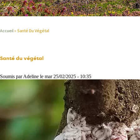
Accueil
Santé Du Végétal
Fil
d'Ariane
Santé du végétal
Soumis par
Adeline
le
mar 25/02/2025 - 10:35