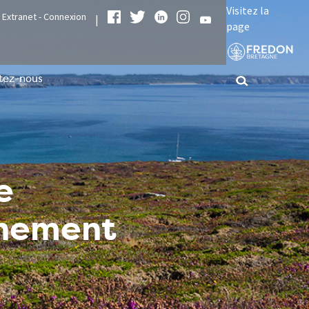
Visitez la
Extranet - Connexion
|
page
tez-nous
e
nnement